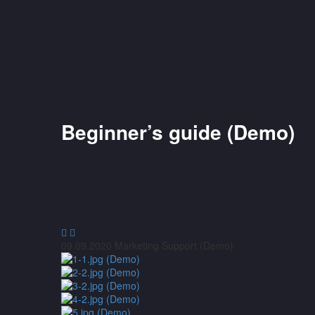
Beginner’s guide (Demo)


09.09.2020
Marketing Support (Demo)